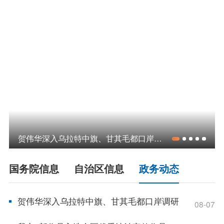
领导之窗
政策
政府信息公开指南
政府信息公开制度
法定主动公开内容
政府信息公开年报
依申请公开
政务服务
贺伟华深入乌拉特中旗、甘其毛都口岸调研
特色服务专区
惠企政策精准服务
网上中介服务超市
国务院信息
自治区信息
政务动态
便民应用
便民热线
基础清单
贺伟华深入乌拉特中旗、甘其毛都口岸调研
08-07