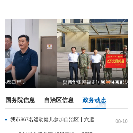
依申请公开
政务服务
特色服务专区
惠企政策精准服务
网上中介服务超市
便民应用
便民热线
基础清单
办事大厅
内蒙古政务服务网
高效办成一件事
贺伟华张鸿福走访慰问驻市部队官兵
国务院信息
自治区信息
政务动态
政民互动
市长信箱
12345热线留言
新闻发布会
我市867名运动健儿参加自治区十六运
08-10