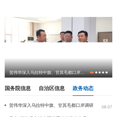
领导之窗
政策
政府信息公开指南
政府信息公开制度
法定主动公开内容
政府信息公开年报
依申请公开
政务服务
贺伟华深入乌拉特中旗、甘其毛都口岸调研
特色服务专区
惠企政策精准服务
网上中介服务超市
国务院信息
自治区信息
政务动态
便民应用
便民热线
基础清单
贺伟华深入乌拉特中旗、甘其毛都口岸调研
08-07