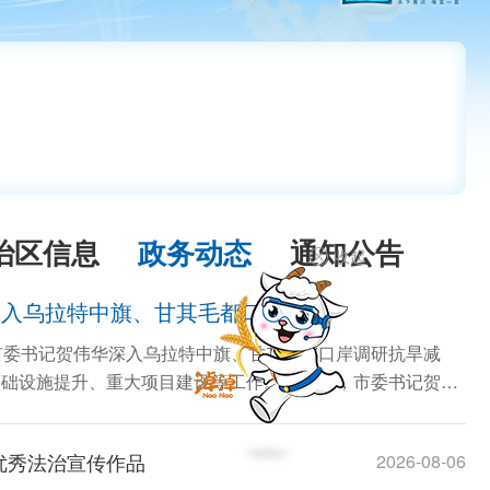
治区信息
政务动态
通知公告
收起
深入乌拉特中旗、甘其毛都口岸调研
市委书记贺伟华深入乌拉特中旗、甘其毛都口岸调研抗旱减
础设施提升、重大项目建设等工作。8月6日，市委书记贺伟
优秀法治宣传作品
2026-08-06