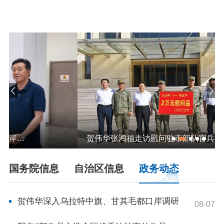
依申请公开
政务服务
特色服务专区
惠企政策精准服务
网上中介服务超市
便民应用
便民热线
基础清单
办事大厅
内蒙古政务服务网
高效办成一件事
贺伟华张鸿福走访慰问驻市部队官兵
国务院信息
自治区信息
政务动态
政民互动
市长信箱
12345热线留言
新闻发布会
贺伟华深入乌拉特中旗、甘其毛都口岸调研
08-07