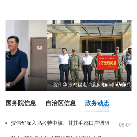
依申请公开
政务服务
特色服务专区
惠企政策精准服务
网上中介服务超市
便民应用
便民热线
基础清单
办事大厅
内蒙古政务服务网
高效办成一件事
贺伟华张鸿福走访慰问驻市部队官兵
国务院信息
自治区信息
政务动态
政民互动
市长信箱
12345热线留言
新闻发布会
贺伟华深入乌拉特中旗、甘其毛都口岸调研
08-07