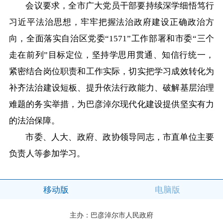
会议要求，全市广大党员干部要持续深学细悟笃行
在线访谈
意见征集
诉求公开
习近平法治思想，牢牢把握法治政府建设正确政治方
智能问答
向，全面落实自治区党委“1571”工作部署和市委“三个
走在前列”目标定位，坚持学思用贯通、知信行统一，
走进巴彦淖尔
紧密结合岗位职责和工作实际，切实把学习成效转化为
补齐法治建设短板、提升依法行政能力、破解基层治理
行政区划
自然地理
资源禀赋
难题的务实举措，为巴彦淖尔现代化建设提供坚实有力
的法治保障。
人文历史
市委、人大、政府、政协领导同志，市直单位主要
负责人等参加学习。
回到顶部
移动版
电脑版
主办：巴彦淖尔市人民政府