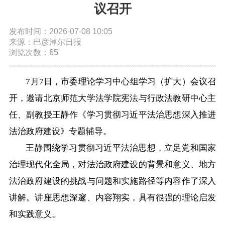
议召开
依申请公开
发布时间：2026-07-08 10:05
来源：巴彦淖尔日报
政务服务
浏览次数：65
特色服务专区
惠企政策精准服务
网上中介服务超市
7月7日，市委理论学习中心组学习（扩大）会议召
开，邀请北京师范大学法学院宪法与行政法教研中心主
便民应用
便民热线
基础清单
任、副教授王静作《学习贯彻习近平法治思想深入推进
法治政府建设》专题辅导。
办事大厅
内蒙古政务服务网
高效办成一件事
王静围绕学习贯彻习近平法治思想，立足党和国家
治理现代化全局，对法治政府建设的背景和意义、地方
政民互动
法治政府建设的挑战与问题和实施路径等内容作了深入
讲解。讲座思想深邃、内容翔实，具有很强的理论启发
市长信箱
12345热线留言
新闻发布会
和实践意义。