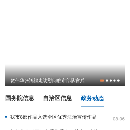
领导之窗
政策
政府信息公开指南
政府信息公开制度
法定主动公开内容
政府信息公开年报
依申请公开
政务服务
贺伟华张鸿福走访慰问驻市部队官兵
特色服务专区
惠企政策精准服务
网上中介服务超市
国务院信息
自治区信息
政务动态
便民应用
便民热线
基础清单
我市8部作品入选全区优秀法治宣传作品
08-06