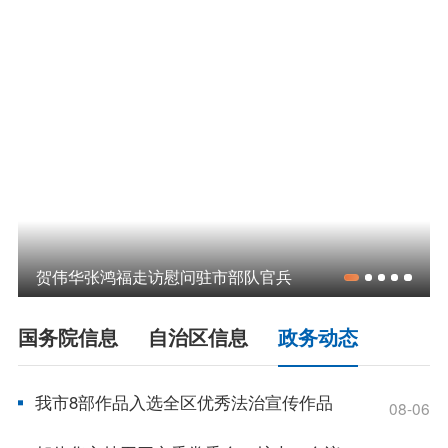
领导之窗
政策
政府信息公开指南
政府信息公开制度
法定主动公开内容
政府信息公开年报
依申请公开
政务服务
贺伟华张鸿福走访慰问驻市部队官兵
特色服务专区
惠企政策精准服务
网上中介服务超市
国务院信息
自治区信息
政务动态
便民应用
便民热线
基础清单
我市8部作品入选全区优秀法治宣传作品
08-06