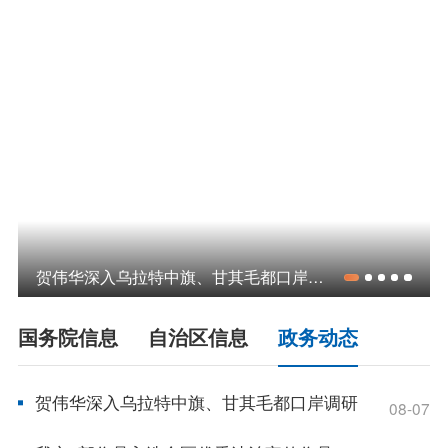
领导之窗
政策
政府信息公开指南
政府信息公开制度
法定主动公开内容
政府信息公开年报
依申请公开
政务服务
贺伟华深入乌拉特中旗、甘其毛都口岸调研
特色服务专区
惠企政策精准服务
网上中介服务超市
国务院信息
自治区信息
政务动态
便民应用
便民热线
基础清单
贺伟华深入乌拉特中旗、甘其毛都口岸调研
08-07