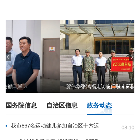
依申请公开
政务服务
特色服务专区
惠企政策精准服务
网上中介服务超市
便民应用
便民热线
基础清单
办事大厅
内蒙古政务服务网
高效办成一件事
贺伟华张鸿福走访慰问驻市部队官兵
国务院信息
自治区信息
政务动态
政民互动
市长信箱
12345热线留言
新闻发布会
我市867名运动健儿参加自治区十六运
08-10