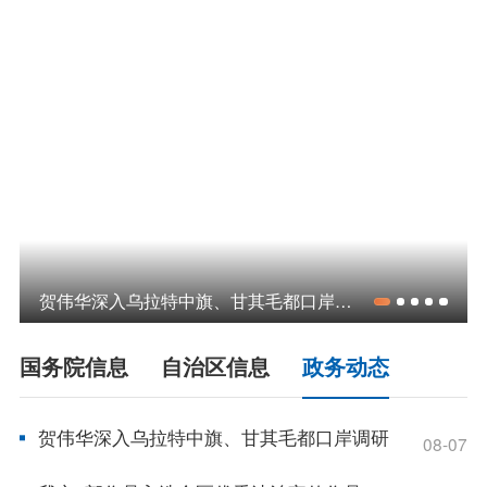
领导之窗
政策
政府信息公开指南
政府信息公开制度
法定主动公开内容
政府信息公开年报
依申请公开
政务服务
贺伟华深入乌拉特中旗、甘其毛都口岸调研
特色服务专区
惠企政策精准服务
网上中介服务超市
国务院信息
自治区信息
政务动态
便民应用
便民热线
基础清单
贺伟华深入乌拉特中旗、甘其毛都口岸调研
08-07