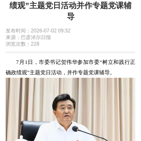
绩观”主题党日活动并作专题党课辅
依申请公开
导
发布时间：2026-07-02 09:32
政务服务
来源：巴彦淖尔日报
浏览次数：228
特色服务专区
惠企政策精准服务
网上中介服务超市
7月1日，市委书记贺伟华参加市委“树立和践行正
便民应用
便民热线
基础清单
确政绩观”主题党日活动，并作专题党课辅导。
办事大厅
内蒙古政务服务网
高效办成一件事
政民互动
市长信箱
12345热线留言
新闻发布会