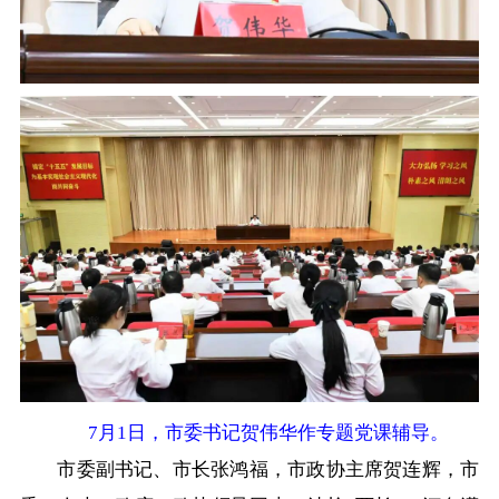
在线访谈
意见征集
诉求公开
智能问答
走进巴彦淖尔
行政区划
自然地理
资源禀赋
人文历史
回到顶部
7月1日，市委书记贺伟华作专题党课辅导。
市委副书记、市长张鸿福，市政协主席贺连辉，市