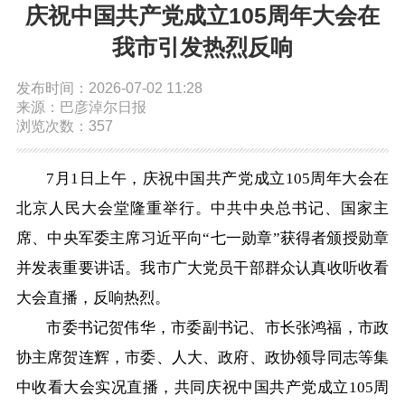
庆祝中国共产党成立105周年大会在
依申请公开
我市引发热烈反响
发布时间：2026-07-02 11:28
政务服务
来源：巴彦淖尔日报
浏览次数：357
特色服务专区
惠企政策精准服务
网上中介服务超市
7月1日上午，庆祝中国共产党成立105周年大会在
便民应用
便民热线
基础清单
北京人民大会堂隆重举行。中共中央总书记、国家主
席、中央军委主席习近平向“七一勋章”获得者颁授勋章
办事大厅
内蒙古政务服务网
高效办成一件事
并发表重要讲话。我市广大党员干部群众认真收听收看
大会直播，反响热烈。
政民互动
市委书记贺伟华，市委副书记、市长张鸿福，市政
协主席贺连辉，市委、人大、政府、政协领导同志等集
市长信箱
12345热线留言
新闻发布会
中收看大会实况直播，共同庆祝中国共产党成立105周