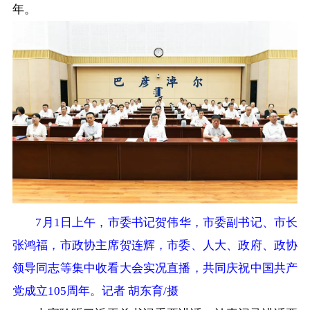
在线访谈
意见征集
诉求公开
年。
智能问答
走进巴彦淖尔
行政区划
自然地理
资源禀赋
人文历史
7月1日上午，市委书记贺伟华，市委副书记、市长
张鸿福，市政协主席贺连辉，市委、人大、政府、政协
回到顶部
领导同志等集中收看大会实况直播，共同庆祝中国共产
党成立105周年。记者 胡东育/摄