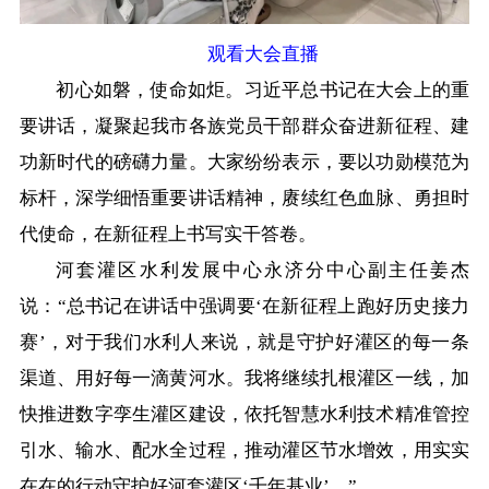
观看大会直播
初心如磐，使命如炬。习近平总书记在大会上的重
要讲话，凝聚起我市各族党员干部群众奋进新征程、建
功新时代的磅礴力量。大家纷纷表示，要以功勋模范为
标杆，深学细悟重要讲话精神，赓续红色血脉、勇担时
代使命，在新征程上书写实干答卷。
河套灌区水利发展中心永济分中心副主任姜杰
说：“总书记在讲话中强调要‘在新征程上跑好历史接力
赛’，对于我们水利人来说，就是守护好灌区的每一条
渠道、用好每一滴黄河水。我将继续扎根灌区一线，加
快推进数字孪生灌区建设，依托智慧水利技术精准管控
引水、输水、配水全过程，推动灌区节水增效，用实实
在在的行动守护好河套灌区‘千年基业’。”