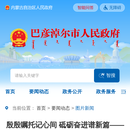
智能问答
无障碍
要闻动态
头条
国务院信息
自治区信息
政务动态
部门动态
旗县区动态
图片新闻
智搜
政务公开
首页
要闻动态
政务公开
政务服务
领导之窗
政策
政府信息公开指南
当前位置：
首页
>
要闻动态
>
图片新闻
政府信息公开制度
法定主动公开内容
政府信息公开年报
殷殷嘱托记心间 砥砺奋进谱新篇——