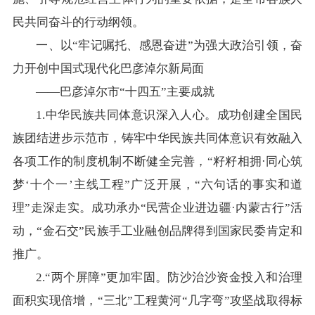
在线访谈
意见征集
诉求公开
民共同奋斗的行动纲领。
一、以“牢记嘱托、感恩奋进”为强大政治引领，奋
智能问答
力开创中国式现代化巴彦淖尔新局面
——巴彦淖尔市“十四五”主要成就
走进巴彦淖尔
1.中华民族共同体意识深入人心。成功创建全国民
行政区划
自然地理
资源禀赋
族团结进步示范市，铸牢中华民族共同体意识有效融入
各项工作的制度机制不断健全完善，“籽籽相拥·同心筑
人文历史
梦‘十个一’主线工程”广泛开展，“六句话的事实和道
理”走深走实。成功承办“民营企业进边疆·内蒙古行”活
动，“金石交”民族手工业融创品牌得到国家民委肯定和
回到顶部
推广。
2.“两个屏障”更加牢固。防沙治沙资金投入和治理
面积实现倍增，“三北”工程黄河“几字弯”攻坚战取得标