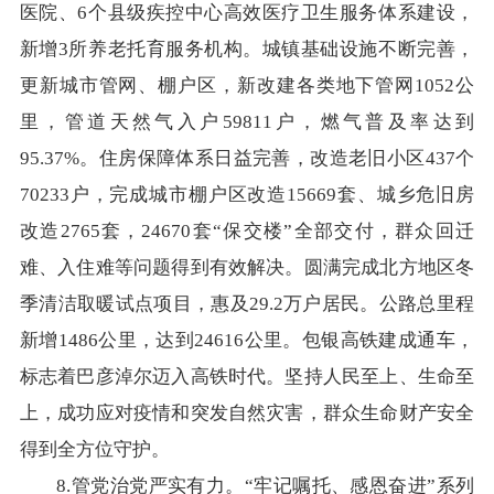
医院、6个县级疾控中心高效医疗卫生服务体系建设，
新增3所养老托育服务机构。城镇基础设施不断完善，
更新城市管网、棚户区，新改建各类地下管网1052公
里，管道天然气入户59811户，燃气普及率达到
95.37%。住房保障体系日益完善，改造老旧小区437个
70233户，完成城市棚户区改造15669套、城乡危旧房
改造2765套，24670套“保交楼”全部交付，群众回迁
难、入住难等问题得到有效解决。圆满完成北方地区冬
季清洁取暖试点项目，惠及29.2万户居民。公路总里程
新增1486公里，达到24616公里。包银高铁建成通车，
标志着巴彦淖尔迈入高铁时代。坚持人民至上、生命至
上，成功应对疫情和突发自然灾害，群众生命财产安全
得到全方位守护。
8.管党治党严实有力。“牢记嘱托、感恩奋进”系列