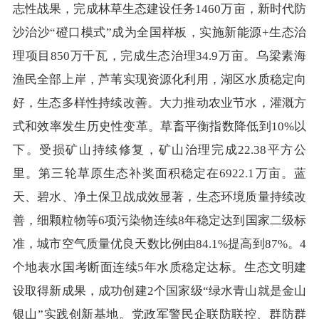
志性战果，完成林草生态建设任务1460万亩，新时代防
沙治沙“磴口模式”成为全国样板，实施新能源+生态治
理项目850万千瓦，完成生态治理34.9万亩。乌梁素海
渔民全部上岸，芦苇实现资源化利用，湖区水质稳定向
好，生态多样性持续改善。大力推动农业节水，灌溉方
式和效率发生历史性变革。草畜平衡指数降低到10%以
下。受损矿山持续修复，矿山治理完成22.38平方公
里。第三轮草原生态补奖面积稳定在6922.1万亩。蓝
天、碧水、净土保卫战成效显著，生态环境质量持续改
善，细颗粒物等6项污染物连续8年稳定达到国家二级标
准，城市空气质量优良天数比例由84.1%提高到87%。4
个地表水国考断面连续5年水质稳定达标。生态文明建
设取得新成果，成功创建2个国家级“绿水青山就是金山
银山”实践创新基地。党政军警民企联防联控、群防群