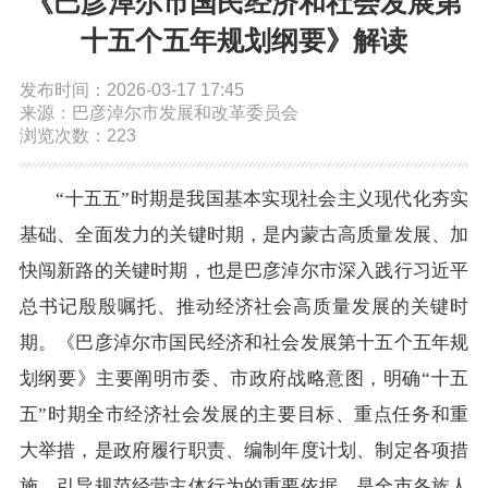
《巴彦淖尔市国民经济和社会发展第
依申请公开
十五个五年规划纲要》解读
发布时间：2026-03-17 17:45
政务服务
来源：巴彦淖尔市发展和改革委员会
浏览次数：223
特色服务专区
惠企政策精准服务
网上中介服务超市
“十五五”时期是我国基本实现社会主义现代化夯实
便民应用
便民热线
基础清单
基础、全面发力的关键时期，是内蒙古高质量发展、加
快闯新路的关键时期，也是巴彦淖尔市深入践行习近平
办事大厅
内蒙古政务服务网
高效办成一件事
总书记殷殷嘱托、推动经济社会高质量发展的关键时
期。《巴彦淖尔市国民经济和社会发展第十五个五年规
政民互动
划纲要》主要阐明市委、市政府战略意图，明确“十五
五”时期全市经济社会发展的主要目标、重点任务和重
市长信箱
12345热线留言
新闻发布会
大举措，是政府履行职责、编制年度计划、制定各项措
施、引导规范经营主体行为的重要依据，是全市各族人