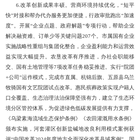
6.改革创新成果丰硕。营商环境持续优化，“短平
快”对接和帮办代办服务更加便捷，行政审批跑出“加速
度”。开展“企业点题、政府解题”专项行动，帮助企业
解决融资难、订单少等关键问题207个。市属国有企业
实施战略性重组与集团化整合，企业盈利能力和运营效
益实现大幅提升。农垦改革有序推进，办社会职能移
交、国有土地管理等7项改革任务稳妥推进。实行“院团
+公司”运作模式，完成市直属、杭锦后旗、五原县乌兰
牧骑国有文艺院团试点改革。惠民殡葬政策实现户籍人
口全覆盖。生态治理法治保障坚强有力，建立了生态环
境分区管控体系，为促进绿色低碳发展提供有力支撑，
《乌梁素海流域生态保护条例》《农田灌溉用水条例》
颁布实施，河套灌区创新盐碱地改良利用模式案例获
评“中国改革2024年度地方全面深化改革县域案例”。国