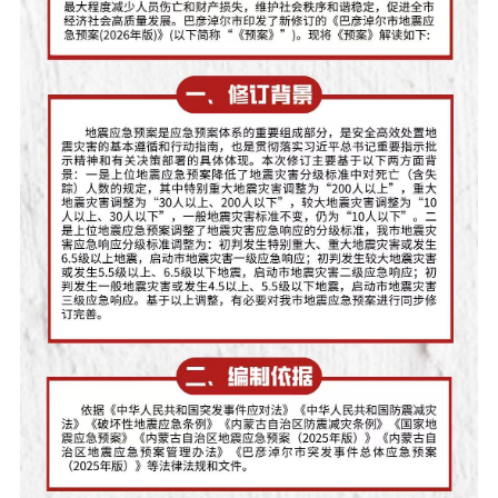
在线访谈
意见征集
诉求公开
智能问答
走进巴彦淖尔
行政区划
自然地理
资源禀赋
人文历史
回到顶部