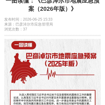
一图读懂：《巴彦淖尔市地震应急预
依申请公开
案（2026年版）》
发布时间：2026-06-25 15:33
政务服务
来源：巴彦淖尔市应急管理局
浏览次数：37
特色服务专区
惠企政策精准服务
网上中介服务超市
便民应用
便民热线
基础清单
办事大厅
内蒙古政务服务网
高效办成一件事
政民互动
市长信箱
12345热线留言
新闻发布会