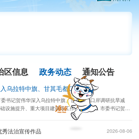
治区信息
政务动态
通知公告
收起
深入乌拉特中旗、甘其毛都口岸调研
市委书记贺伟华深入乌拉特中旗、甘其毛都口岸调研抗旱减
础设施提升、重大项目建设等工作。8月6日，市委书记贺伟
优秀法治宣传作品
2026-08-06