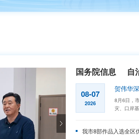
国务院信息
自
贺伟华
08-07
8月6日，
2026
灾、口岸基
华来...
我市8部作品入选全区