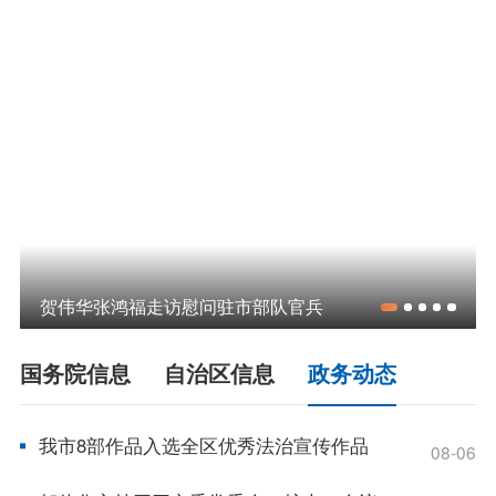
领导之窗
政策
政府信息公开指南
政府信息公开制度
法定主动公开内容
政府信息公开年报
依申请公开
政务服务
贺伟华张鸿福走访慰问驻市部队官兵
特色服务专区
惠企政策精准服务
网上中介服务超市
国务院信息
自治区信息
政务动态
便民应用
便民热线
基础清单
我市8部作品入选全区优秀法治宣传作品
08-06