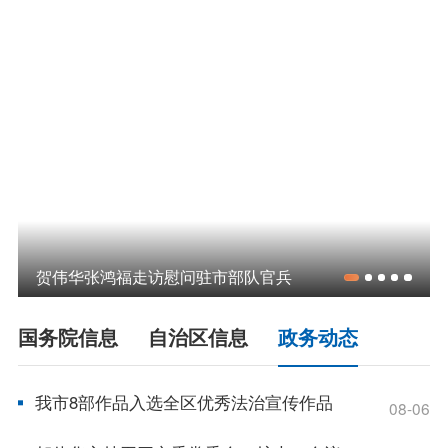
领导之窗
政策
政府信息公开指南
政府信息公开制度
法定主动公开内容
政府信息公开年报
依申请公开
政务服务
贺伟华张鸿福走访慰问驻市部队官兵
特色服务专区
惠企政策精准服务
网上中介服务超市
国务院信息
自治区信息
政务动态
便民应用
便民热线
基础清单
我市8部作品入选全区优秀法治宣传作品
08-06