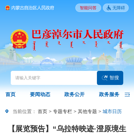
智能问答
无障碍
要闻动态
头条
国务院信息
自治区信息
政务动态
部门动态
旗县区动态
图片新闻
智搜
政务公开
首页
要闻动态
政务公开
政务服务
领导之窗
政策
政府信息公开指南
当前位置：
首页
>
专题专栏
>
其他专题
>
城市日历
政府信息公开制度
法定主动公开内容
政府信息公开年报
【展览预告】“乌拉特映迹·澄原境生