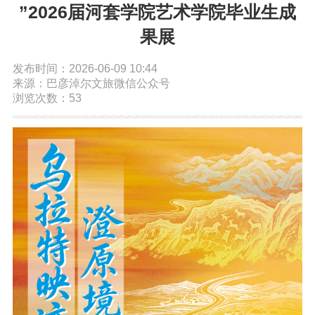
”2026届河套学院艺术学院毕业生成
依申请公开
果展
发布时间：2026-06-09 10:44
政务服务
来源：巴彦淖尔文旅微信公众号
浏览次数：53
特色服务专区
惠企政策精准服务
网上中介服务超市
便民应用
便民热线
基础清单
办事大厅
内蒙古政务服务网
高效办成一件事
政民互动
市长信箱
12345热线留言
新闻发布会