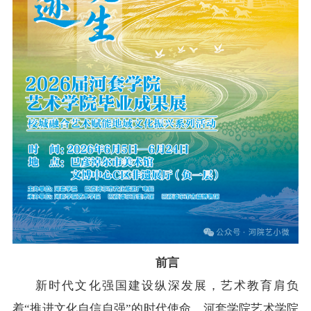
在线访谈
意见征集
诉求公开
智能问答
走进巴彦淖尔
行政区划
自然地理
资源禀赋
人文历史
回到顶部
前言
新时代文化强国建设纵深发展，艺术教育肩负
着“推进文化自信自强”的时代使命。河套学院艺术学院