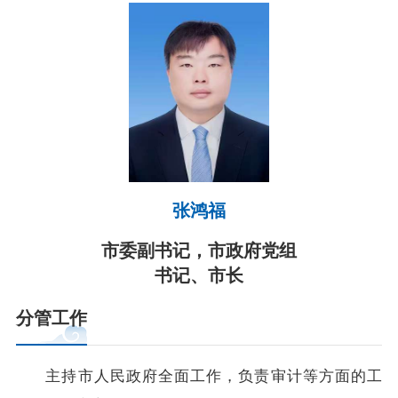
依申请公开
政务服务
特色服务专区
惠企政策精准服务
网上中介服务超市
便民应用
便民热线
基础清单
张鸿福
办事大厅
内蒙古政务服务网
高效办成一件事
市委副书记，市政府党组
书记、市长
政民互动
分管工作
市长信箱
12345热线留言
新闻发布会
主持市人民政府全面工作，负责审计等方面的工