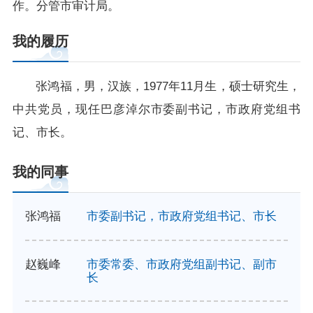
作。分管市审计局。
在线访谈
意见征集
诉求公开
我的履历
智能问答
张鸿福，男，汉族，1977年11月生，硕士研究生，
走进巴彦淖尔
中共党员，现任巴彦淖尔市委副书记，市政府党组书
记、市长。
行政区划
自然地理
资源禀赋
我的同事
人文历史
张鸿福
市委副书记，市政府党组书记、市长
回到顶部
赵巍峰
市委常委、市政府党组副书记、副市
长